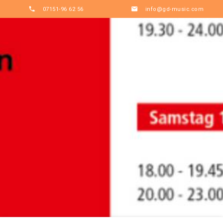

07151-96 62 56

info@gd-music.com