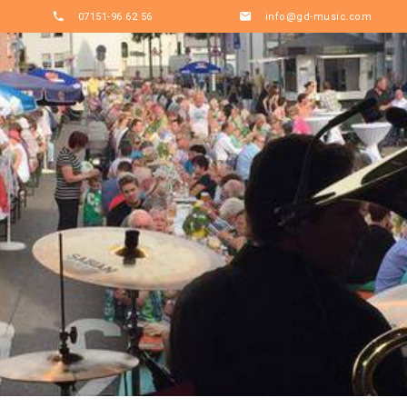

07151-96 62 56

info@gd-music.com